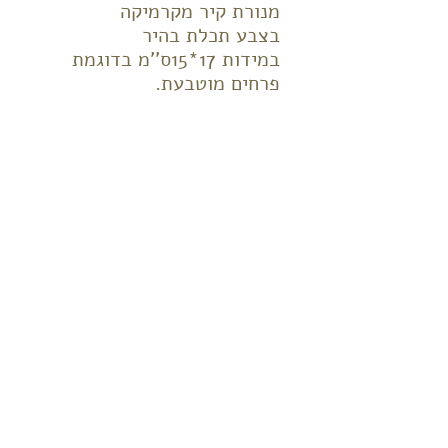
מנורת קיר מקרמיקה
בצבע תכלת בהיר
במידות 17*15ס''מ בדוגמת
פרחים מוטבעת.
האור מתפזר כלפי מעלה ומטה
ודרך החורים.
ניתן להזמין במידות שונות
ובצבעים שונים.
המנורה מגיעה עם תושבת
מתאימה לקיר ומתאימה
לנורות חסכוניות ולנורות
ליבון.
חזור למעלה
© 2017 כל הזכויות שמורות לאילנה ירדן ויעל