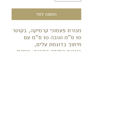
הוספה לסל
מנורת פעמוני קרמיקה, בקוטר
10 ס''מ וגובה 10 ס''מ עם
חיתוך בדוגמת עלים,
בצבעי החומר הטבעי: שמנת,
טרה קוטה, חום ואפור.
כולל בסיס תקרה מקרמיקה.
מתאים לנורות לד או הלוגן.
ניתן להזמין בצבעים שונים
ובכמות שונה של גופים,
המחיר לכל יחידה הוא 300
ש"ח.
*המחיר לא כולל נורות.