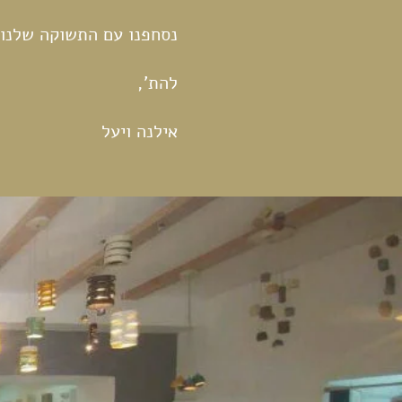
נסחפנו עם התשוקה שלנו. 
להת',
אילנה ויעל