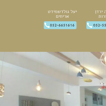
 ירדן
יעל גולדשמידט
רות
אריחים