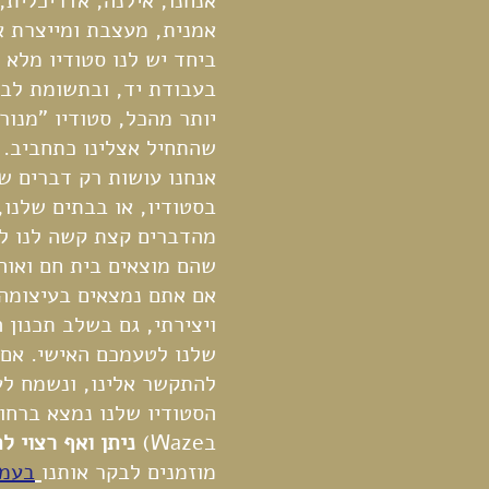
אנחנו, אילנה, אדריכלית,
אמנית, מעצבת ומייצרת א
ביחד יש לנו סטודיו מלא 
בעבודת יד, ובתשומת לב 
יותר מהכל, סטודיו "מנו
שהתחיל אצלינו כתחביב.
אנחנו עושות רק דברים שא
בסטודיו, או בבתים שלנו,
מהדברים קצת קשה לנו לה
שהם מוצאים בית חם ואוהב
אם אתם נמצאים בעיצומה 
ויצירתי, גם בשלב תכנון 
שלנו לטעמכם האישי. אם
להתקשר אלינו, ונשמח לע
בWaze)
ניתן ואף רצוי ל
מוזמנים לבקר אותנו
בעמו