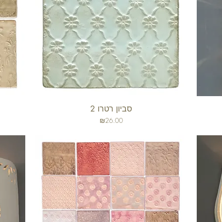
סביון רטרו 2
תצוגה מהירה
מחיר
₪26.00